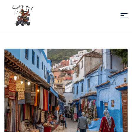
Sabiza
Quad
Essaouira