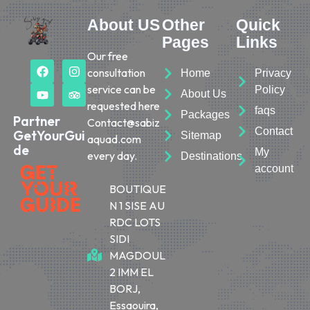
About US
Other
Quick
Pages
Links
Our free
consultation
Home
Privacy
service can be
Policy
About Us
requested here
faqs
Packages
Partner
Contact@sabiz
Contact
GetYourGui
Sitemap
aquad.com
de
My
every day.
Destinations
account
BOUTIQUE
N 1 SISE AU
RDC LOTS
SIDI
MAGDOUL
2 IMM EL
BORJ,
Essaouira,