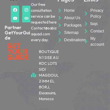
Our free
consultation
Home
Privacy
service can be
Policy
About Us
requested here
faqs
Packages
Partner
Contact@sabiz
Contact
GetYourGui
Sitemap
aquad.com
de
My
every day.
Destinations
account
BOUTIQUE
N 1 SISE AU
RDC LOTS
SIDI
MAGDOUL
2 IMM EL
BORJ,
Essaouira,
Morocco