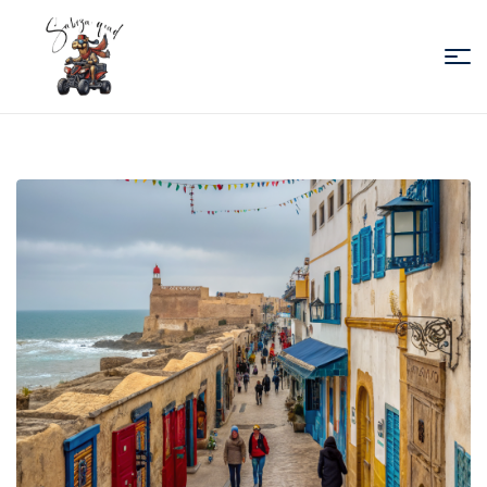
Sabiza
Quad
Essaouira