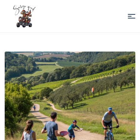
Sabiza
Quad
Essaouira