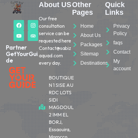
About US
Other
Quick
Pages
Links
Our free
consultation
Home
Privacy
service can be
Policy
About Us
requested here
faqs
Packages
Partner
Contact@sabiz
Contact
GetYourGui
Sitemap
aquad.com
de
My
every day.
Destinations
account
BOUTIQUE
N 1 SISE AU
RDC LOTS
SIDI
MAGDOUL
2 IMM EL
BORJ,
Essaouira,
Morocco