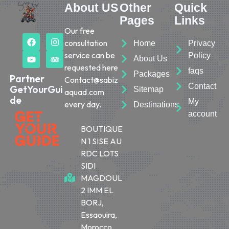
About US
Other
Quick
Pages
Links
Our free
consultation
Home
Privacy
service can be
Policy
About Us
requested here
faqs
Packages
Partner
Contact@sabiz
Contact
GetYourGui
Sitemap
aquad.com
de
My
every day.
Destinations
account
BOUTIQUE
N 1 SISE AU
RDC LOTS
SIDI
MAGDOUL
2 IMM EL
BORJ,
Essaouira,
Morocco