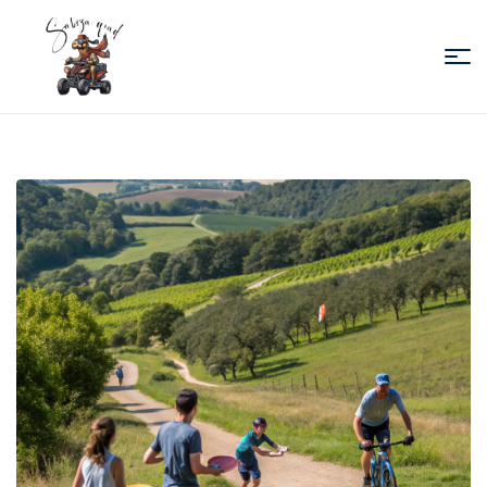
Sabiza
Quad
Essaouira