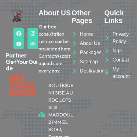
About US
Other
Quick
Pages
Links
Our free
consultation
Home
Privacy
service can be
Policy
About Us
requested here
faqs
Packages
Partner
Contact@sabiz
Contact
GetYourGui
Sitemap
aquad.com
de
My
every day.
Destinations
account
BOUTIQUE
N 1 SISE AU
RDC LOTS
SIDI
MAGDOUL
2 IMM EL
BORJ,
Essaouira,