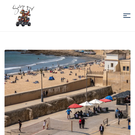
Sabiza
Quad
Essaouira