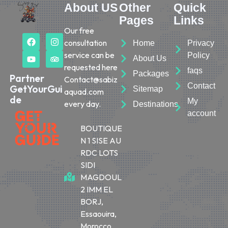
About US
Other
Quick
Pages
Links
Our free
consultation
Home
Privacy
service can be
Policy
About Us
requested here
faqs
Packages
Partner
Contact@sabiz
Contact
GetYourGui
Sitemap
aquad.com
de
My
every day.
Destinations
account
BOUTIQUE
N 1 SISE AU
RDC LOTS
SIDI
MAGDOUL
2 IMM EL
BORJ,
Essaouira,
Morocco