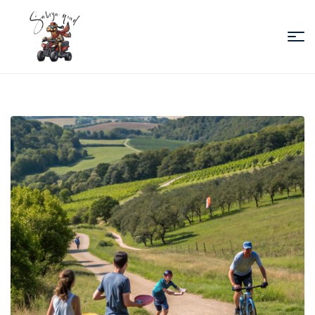
Sabiza
Quad
Essaouira