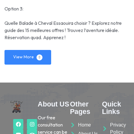
Option 3:
Quelle Balade à Cheval Essaouira choisir ? Explorez notre
guide des 15 meilleures offres ! Trouvez l’aventure idéale.
Réservation quad. Apprenez !
View More
About US
Other
Quick
Pages
Links
Our free
consultation
Home
Privacy
service can be
Policy
About Us