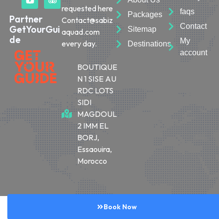
requested here
faqs
Packages
Partner
Contact@sabiz
Contact
GetYourGui
Sitemap
aquad.com
de
My
every day.
Destinations
account
BOUTIQUE
N 1 SISE AU
RDC LOTS
SIDI
MAGDOUL
2 IMM EL
BORJ,
Essaouira,
Morocco
© 2026 Sabiza Quad Essaouira
Book Now