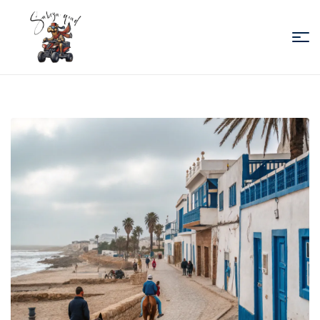
Sabiza
Quad
Essaouira