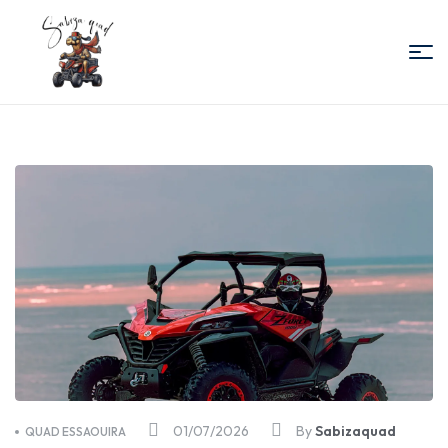
Sabiza
Quad
Essaouira
01/07/2026
By
Sabizaquad
QUAD ESSAOUIRA