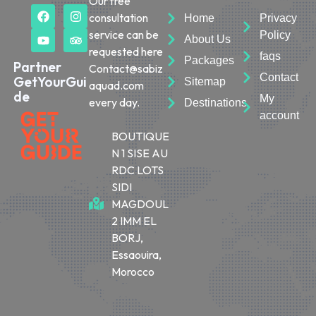
Our free
consultation
Home
Privacy
service can be
Policy
About Us
requested here
faqs
Packages
Partner
Contact@sabiz
Contact
GetYourGui
Sitemap
aquad.com
de
My
every day.
Destinations
account
BOUTIQUE
N 1 SISE AU
RDC LOTS
SIDI
MAGDOUL
2 IMM EL
BORJ,
Essaouira,
Morocco