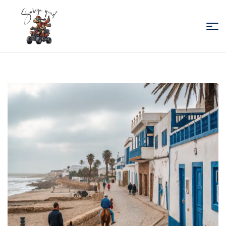
Sabiza
Quad
Essaouira