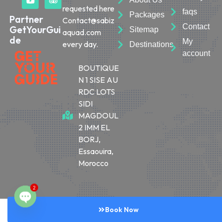
requested here
faqs
Packages
Partner
Contact@sabiz
Contact
GetYourGui
Sitemap
aquad.com
de
My
every day.
Destinations
account
BOUTIQUE
N 1 SISE AU
RDC LOTS
SIDI
MAGDOUL
2 IMM EL
BORJ,
Essaouira,
Morocco
2
© 2026 Sabiza Quad Essaouira
Book Now
O