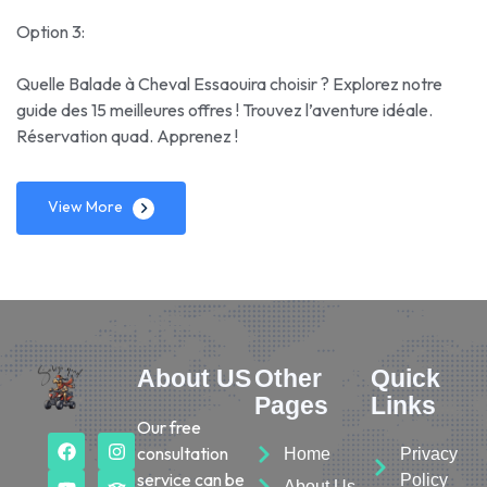
Option 3:
Quelle Balade à Cheval Essaouira choisir ? Explorez notre
guide des 15 meilleures offres ! Trouvez l’aventure idéale.
Réservation quad. Apprenez !
View More
About US
Other
Quick
Pages
Links
Our free
consultation
Home
Privacy
service can be
Policy
About Us