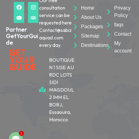
Our free
consultation
Home
Privacy
service can be
Policy
About Us
requested here
faqs
Packages
Partner
Contact@sabiz
Contact
GetYourGui
Sitemap
aquad.com
de
My
every day.
Destinations
account
BOUTIQUE
N 1 SISE AU
RDC LOTS
SIDI
MAGDOUL
2 IMM EL
BORJ,
Essaouira,
Morocco
2