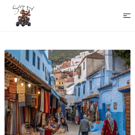
Sabiza
Quad
Essaouira