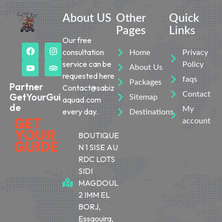
About US
Other
Quick
Pages
Links
Our free
consultation
Home
Privacy
service can be
Policy
About Us
requested here
faqs
Packages
Partner
Contact@sabiz
Contact
GetYourGui
Sitemap
aquad.com
de
My
every day.
Destinations
account
BOUTIQUE
N 1 SISE AU
RDC LOTS
SIDI
MAGDOUL
2 IMM EL
BORJ,
Essaouira,