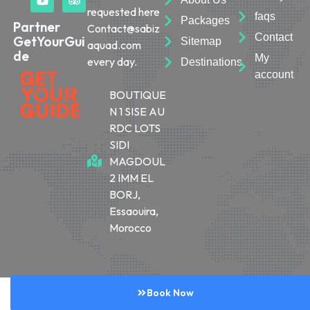
requested here
faqs
Packages
Partner
Contact@sabiz
Contact
GetYourGui
Sitemap
aquad.com
de
My
every day.
Destinations
account
BOUTIQUE
N 1 SISE AU
RDC LOTS
SIDI
MAGDOUL
2 IMM EL
BORJ,
Essaouira,
Morocco
© 2026 Sabiza Quad Essaouira
Book Now