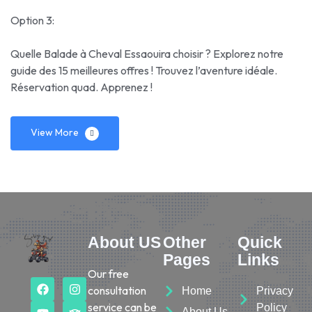
Option 3:
Quelle Balade à Cheval Essaouira choisir ? Explorez notre
guide des 15 meilleures offres ! Trouvez l’aventure idéale.
Réservation quad. Apprenez !
View More
About US
Other
Quick
Pages
Links
Our free
consultation
Home
Privacy
service can be
Policy
About Us