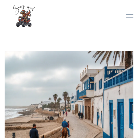
Sabiza
Quad
Essaouira