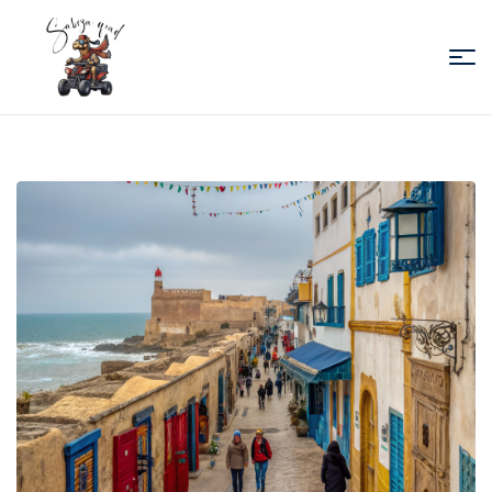
Sabiza
Quad
Essaouira